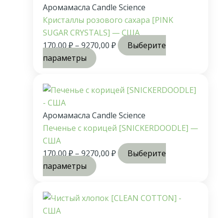
Аромамасла Candle Science
Кристаллы розового сахара [PINK
SUGAR CRYSTALS] — США
170,00
₽
–
9270,00
₽
Выберите
параметры
Аромамасла Candle Science
Печенье с корицей [SNICKERDOODLE] —
США
170,00
₽
–
9270,00
₽
Выберите
параметры