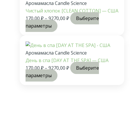
Аромамасла Candle Science
Чистый хлопок [CLEAN COTTON] — США
170,00
₽
–
9270,00
₽
Выберите
параметры
Аромамасла Candle Science
День в спа [DAY AT THE SPA] — США
170,00
₽
–
9270,00
₽
Выберите
параметры