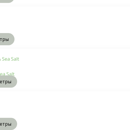
етры
a Salt
метры
метры