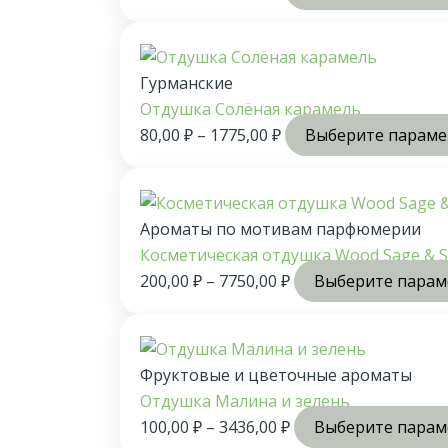
Гурманские
Отдушка Солёная карамель
80,00
₽
–
1775,00
₽
Выберите парам
Ароматы по мотивам парфюмерии
Косметическая отдушка Wood Sage & Se
200,00
₽
–
7750,00
₽
Выберите пара
Фруктовые и цветочные ароматы
Отдушка Малина и зелень
100,00
₽
–
3436,00
₽
Выберите пара