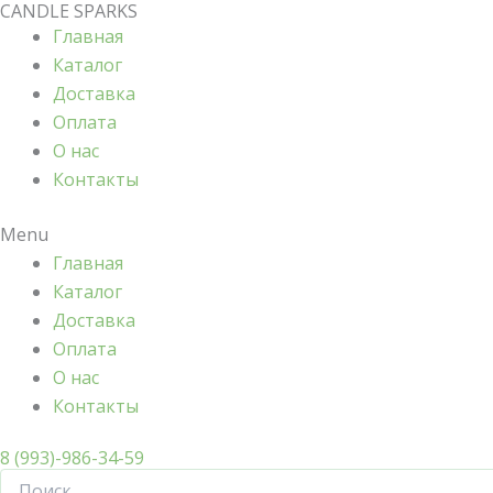
CANDLE SPARKS
Количество
Перейти
Диапазон
Диапазон
Диапазон
Диапазон
Диапазон
товара
Главная
к
цен:
цен:
цен:
цен:
цен:
Отдушка
Каталог
содержимому
100,00 ₽
80,00 ₽
80,00 ₽
200,00 ₽
100,00 ₽
Мята
Доставка
с
–
–
–
–
–
ментолом
Оплата
2000,00 ₽
2138,00 ₽
1775,00 ₽
7750,00 ₽
3436,00 ₽
О нас
Контакты
Menu
Главная
Каталог
Доставка
Оплата
О нас
Контакты
8 (993)-986-34-59