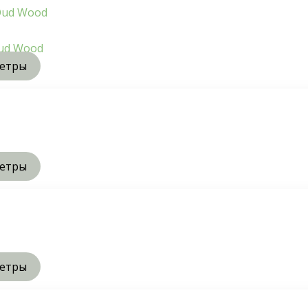
ud Wood
метры
метры
метры