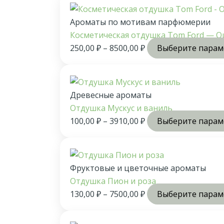
Ароматы по мотивам парфюмерии
Косметическая отдушка Tom Ford — O
250,00
₽
–
8500,00
₽
Выберите пара
Древесные ароматы
Отдушка Мускус и ваниль
100,00
₽
–
3910,00
₽
Выберите пара
Фруктовые и цветочные ароматы
Отдушка Пион и роза
130,00
₽
–
7500,00
₽
Выберите пара