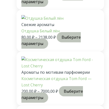
параметры
Свежие ароматы
Отдушка Белый лён
80,00
₽
–
2138,00
₽
Выберите
параметры
Ароматы по мотивам парфюмерии
Косметическая отдушка Tom Ford —
Lost Cherry
200,00
₽
–
7000,00
₽
Выберите
параметры