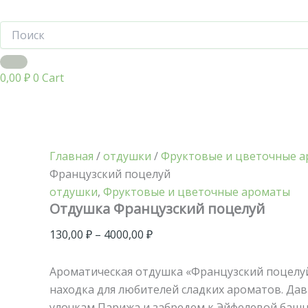
0,00
₽
0
Cart
Главная
/
отдушки
/
Фруктовые и цветочные 
Французский поцелуй
отдушки
,
Фруктовые и цветочные ароматы
Отдушка Французский поцелуй
130,00
₽
–
4000,00
₽
Ароматическая отдушка «Французский поцелу
находка для любителей сладких ароматов. Дав
улочкам Парижа и забредем к Эйфелевой баш