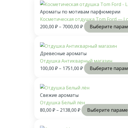
Ароматы по мотивам парфюмерии
Косметическая отдушка Tom Ford — Lo
200,00
₽
–
7000,00
₽
Выберите пара
Древесные ароматы
Отдушка Антикварный магазин
100,00
₽
–
1751,00
₽
Выберите пара
Свежие ароматы
Отдушка Белый лён
80,00
₽
–
2138,00
₽
Выберите парам