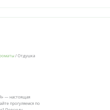
ароматы
/ Отдушка
й» — настоящая
айте прогуляемся по
не? Повсюду