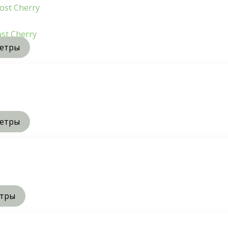
st Cherry
метры
метры
етры