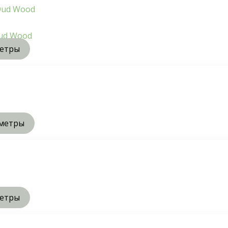
ud Wood
метры
метры
метры