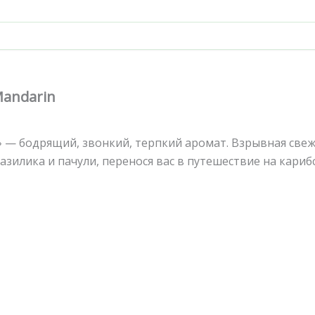
Mandarin
n» — бодрящий, звонкий, терпкий аромат. Взрывная све
зилика и пачули, перенося вас в путешествие на кариб