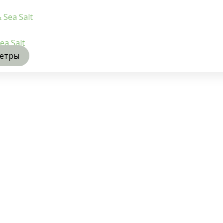
a Salt
метры