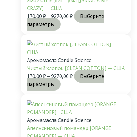
Ямайка сводит с ума [JAMAICA ME
CRAZY] — США
170,00
₽
–
9270,00
₽
Выберите
параметры
Аромамасла Candle Science
Чистый хлопок [CLEAN COTTON] — США
170,00
₽
–
9270,00
₽
Выберите
параметры
Аромамасла Candle Science
Апельсиновый помандер [ORANGE
POMANDER] — США