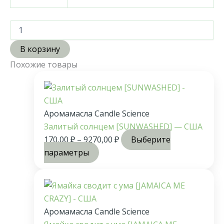
В корзину
Похожие товары
Аромамасла Candle Science
Залитый солнцем [SUNWASHED] — США
170,00
₽
–
9270,00
₽
Выберите
параметры
Аромамасла Candle Science