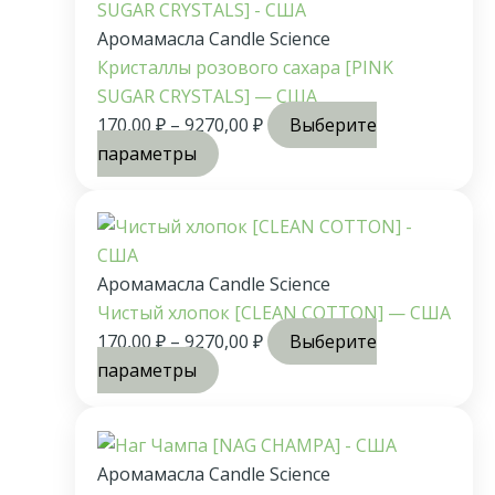
Аромамасла Candle Science
Кристаллы розового сахара [PINK
SUGAR CRYSTALS] — США
170,00
₽
–
9270,00
₽
Выберите
параметры
Аромамасла Candle Science
Чистый хлопок [CLEAN COTTON] — США
170,00
₽
–
9270,00
₽
Выберите
параметры
Аромамасла Candle Science