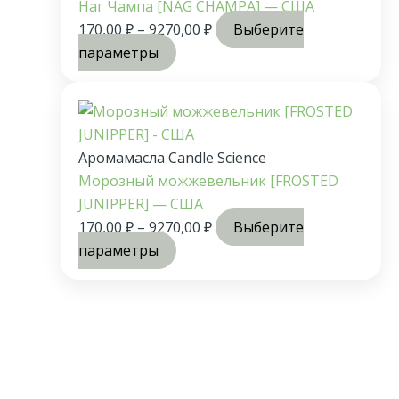
Наг Чампа [NAG CHAMPA] — США
170,00
₽
–
9270,00
₽
Выберите
параметры
Аромамасла Candle Science
Морозный можжевельник [FROSTED
JUNIPPER] — США
170,00
₽
–
9270,00
₽
Выберите
параметры