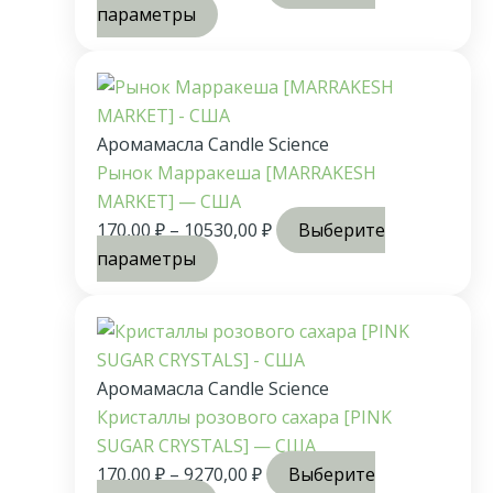
параметры
Аромамасла Candle Science
Рынок Марракеша [MARRAKESH
MARKET] — США
170,00
₽
–
10530,00
₽
Выберите
параметры
Аромамасла Candle Science
Кристаллы розового сахара [PINK
SUGAR CRYSTALS] — США
170,00
₽
–
9270,00
₽
Выберите