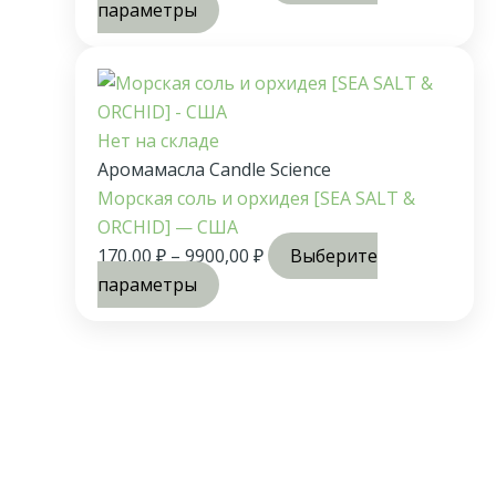
параметры
Нет на складе
Аромамасла Candle Science
Морская соль и орхидея [SEA SALT &
ORCHID] — США
170,00
₽
–
9900,00
₽
Выберите
параметры