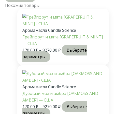
Похожие товары
Аромамасла Candle Science
Грейпфрут и мята [GRAPEFRUIT & MINT]
— США
170,00
₽
–
9270,00
₽
Выберите
параметры
Аромамасла Candle Science
Дубовый мох и амбра [OAKMOSS AND
AMBER] — США
170,00
₽
–
9270,00
₽
Выберите
параметры