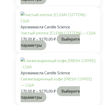
Аромамасла Candle Science
Чистый хлопок [CLEAN COTTON] — США
170,00
₽
–
9270,00
₽
Выберите
параметры
Аромамасла Candle Science
Свежесваренный кофе [FRESH COFFEE]
— США
170,00
₽
–
9270,00
₽
Выберите
параметры