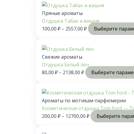
Пряные ароматы
Отдушка Табак и вишня
100,00
₽
–
2557,00
₽
Выберите пара
Свежие ароматы
Отдушка Белый лён
80,00
₽
–
2138,00
₽
Выберите парам
Ароматы по мотивам парфюмерии
Косметическая отдушка Tom Ford — Tob
200,00
₽
–
12700,00
₽
Выберите пара