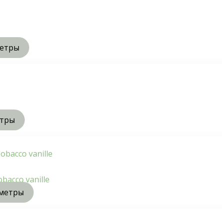
метры
етры
acco vanille
метры