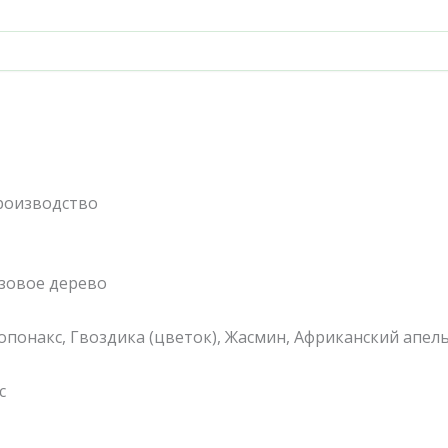
производство
озовое дерево
попонакс, Гвоздика (цветок), Жасмин, Африканский апел
с