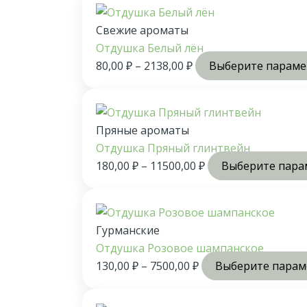
Свежие ароматы
Отдушка Белый лён
80,00
₽
–
2138,00
₽
Выберите парам
Пряные ароматы
Отдушка Пряный глинтвейн
180,00
₽
–
11500,00
₽
Выберите пара
Гурманские
Отдушка Розовое шампанское
130,00
₽
–
7500,00
₽
Выберите пара