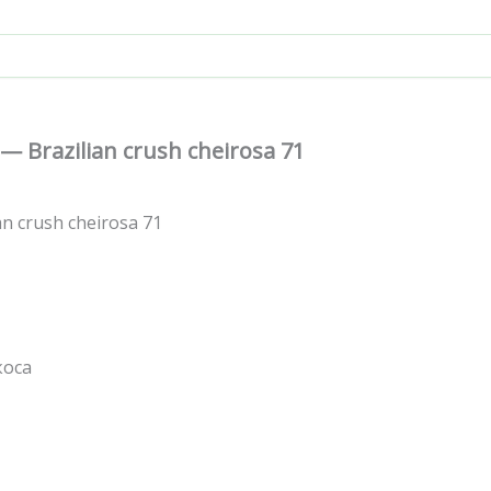
— Brazilian crush cheirosa 71
n crush cheirosa 71
коса