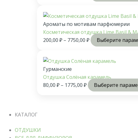
Ароматы по мотивам парфюмерии
Косметическая отдушка Lime Basil & M
200,00
₽
–
7750,00
₽
Выберите пара
Гурманские
Отдушка Солёная карамель
80,00
₽
–
1775,00
₽
Выберите парам
КАТАЛОГ
ОТДУШКИ
ВСЕ ДЛЯ ДИФФУЗОРОВ