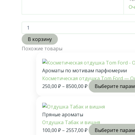
Оч
В корзину
Похожие товары
Ароматы по мотивам парфюмерии
Косметическая отдушка Tom Ford — O
250,00
₽
–
8500,00
₽
Выберите пара
Пряные ароматы
Отдушка Табак и вишня
100,00
₽
–
2557,00
₽
Выберите пара