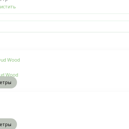
истить
ud Wood
метры
метры