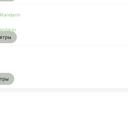
andarin
метры
етры