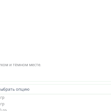
хом и тёмном месте.
 гр
 гр
0 гр