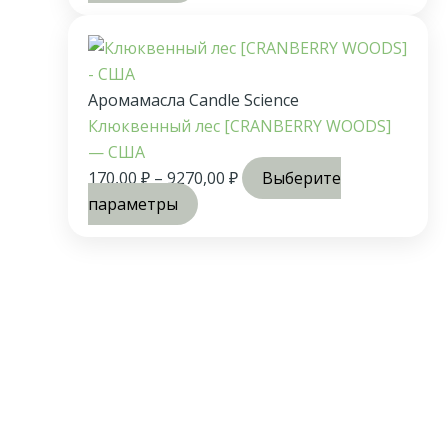
Аромамасла Candle Science
Клюквенный лес [CRANBERRY WOODS]
— США
170,00
₽
–
9270,00
₽
Выберите
параметры