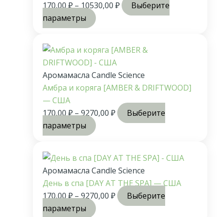
170,00
₽
–
10530,00
₽
Выберите
параметры
Аромамасла Candle Science
Амбра и коряга [AMBER & DRIFTWOOD]
— США
170,00
₽
–
9270,00
₽
Выберите
параметры
Аромамасла Candle Science
День в спа [DAY AT THE SPA] — США
170,00
₽
–
9270,00
₽
Выберите
параметры