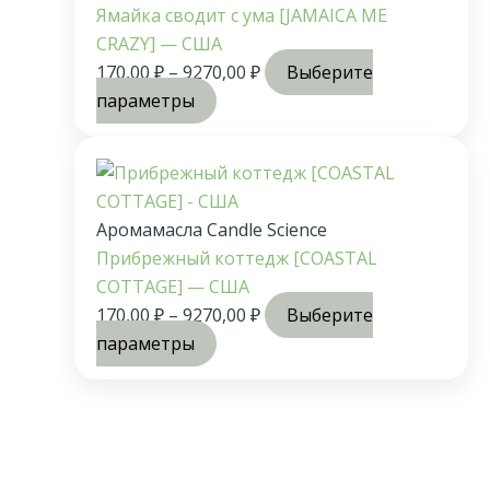
Ямайка сводит с ума [JAMAICA ME
CRAZY] — США
170,00
₽
–
9270,00
₽
Выберите
параметры
Аромамасла Candle Science
Прибрежный коттедж [COASTAL
COTTAGE] — США
170,00
₽
–
9270,00
₽
Выберите
параметры